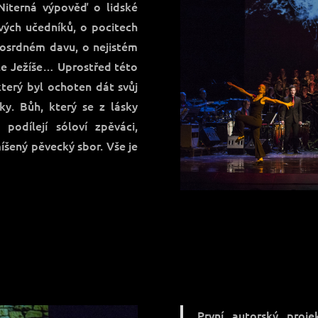
 Niterná výpověď o lidské
ových učedníků, o pocitech
losrdném davu, o nejistém
edle Ježíše… Uprostřed této
který byl ochoten dát svůj
ky. Bůh, který se z lásky
podílejí sóloví zpěváci,
íšený pěvecký sbor. Vše je
První autorský proj