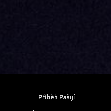
Příběh Pašijí