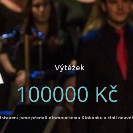
Výtěžek
100000 Kč
stavení jsme předali olomouckému Klokánku a činil neuvěři