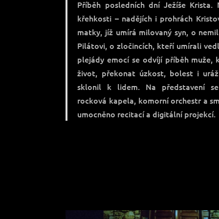
Příběh posledních dní Ježíše Krista.
křehkosti – nadějích i prohrách Krist
matky, jíž umírá milovaný syn, o nemi
Pilátovi, o zločincích, kteří umírali v
plejády emocí se odvíjí příběh muže, 
život, překonat úzkost, bolest i uráž
sklonil k lidem. Na představení se 
rocková kapela, komorní orchestr a sm
umocněno recitací a digitální projekcí.